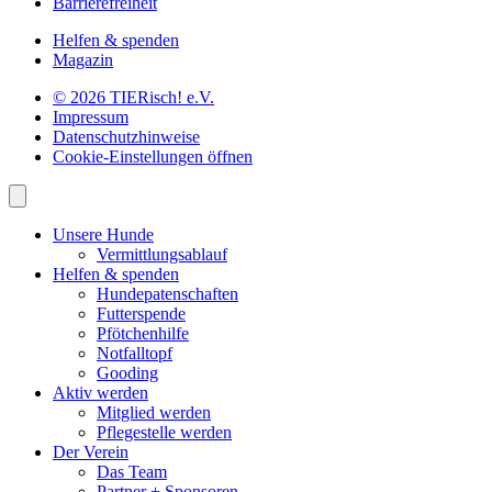
Barrierefreiheit
Helfen & spenden
Magazin
© 2026 TIERisch! e.V.
Impressum
Datenschutzhinweise
Cookie-Einstellungen öffnen
Unsere Hunde
Vermittlungsablauf
Helfen & spenden
Hundepatenschaften
Futterspende
Pfötchenhilfe
Notfalltopf
Gooding
Aktiv werden
Mitglied werden
Pflegestelle werden
Der Verein
Das Team
Partner + Sponsoren