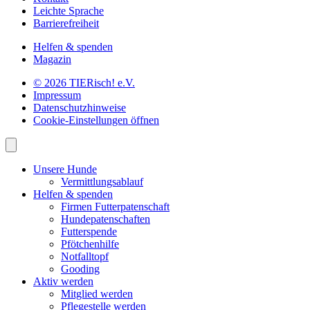
Leichte Sprache
Barrierefreiheit
Helfen & spenden
Magazin
© 2026 TIERisch! e.V.
Impressum
Datenschutzhinweise
Cookie-Einstellungen öffnen
Unsere Hunde
Vermittlungsablauf
Helfen & spenden
Firmen Futterpatenschaft
Hundepatenschaften
Futterspende
Pfötchenhilfe
Notfalltopf
Gooding
Aktiv werden
Mitglied werden
Pflegestelle werden