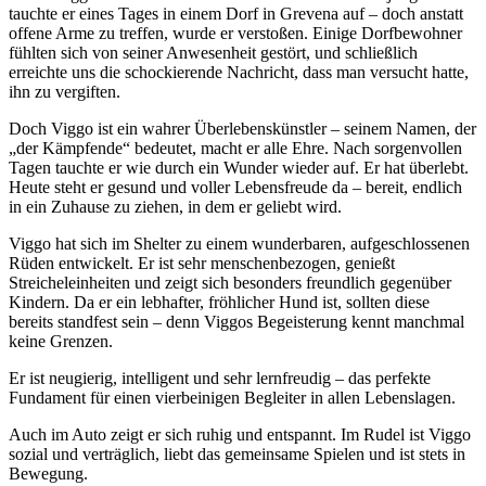
tauchte er eines Tages in einem Dorf in Grevena auf – doch anstatt
offene Arme zu treffen, wurde er verstoßen. Einige Dorfbewohner
fühlten sich von seiner Anwesenheit gestört, und schließlich
erreichte uns die schockierende Nachricht, dass man versucht hatte,
ihn zu vergiften.
Doch Viggo ist ein wahrer Überlebenskünstler – seinem Namen, der
„der Kämpfende“ bedeutet, macht er alle Ehre. Nach sorgenvollen
Tagen tauchte er wie durch ein Wunder wieder auf. Er hat überlebt.
Heute steht er gesund und voller Lebensfreude da – bereit, endlich
in ein Zuhause zu ziehen, in dem er geliebt wird.
Viggo hat sich im Shelter zu einem wunderbaren, aufgeschlossenen
Rüden entwickelt. Er ist sehr menschenbezogen, genießt
Streicheleinheiten und zeigt sich besonders freundlich gegenüber
Kindern. Da er ein lebhafter, fröhlicher Hund ist, sollten diese
bereits standfest sein – denn Viggos Begeisterung kennt manchmal
keine Grenzen.
Er ist neugierig, intelligent und sehr lernfreudig – das perfekte
Fundament für einen vierbeinigen Begleiter in allen Lebenslagen.
Auch im Auto zeigt er sich ruhig und entspannt. Im Rudel ist Viggo
sozial und verträglich, liebt das gemeinsame Spielen und ist stets in
Bewegung.